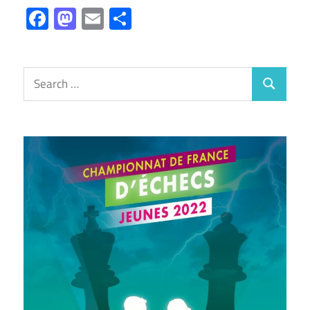
Facebook
Mastodon
Email
Partager
Search
Search
for: